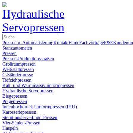
Pressen u. Automatisierung
Kontakt
Filme
Fachvorträge
F&E
Kundenpr
Stanzautomaten
Pressen
Pressen-Produktionsstraßen
Großraumpressen
Werkstattpressen
C-Ständerpresse
Tiefziehpressen
Kalt- und Warm­massiv­umform­pressen
Hydraulische Servopressen
Biegepressen
Prägepressen
Innenhochdruck Umformpressen (IHU)
Karosseriepressen
Sterntransferverbund-Pressen
Vier-Säulen-Pressen
Haspeln